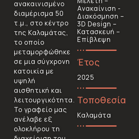
Μελέτη –
ανακαινισμένο
Ανακαίνιση -
διαμέρισμα 50
Διακόσμηση –
τ.μ., στο κέντρο
3D Design –
Κατασκευή –
της Καλαμάτας,
Επίβλεψη
το οποίο
μεταμορφώθηκε
Έτος
σε μια σύγχρονη
κατοικία με
2025
υψηλή
αισθητική και
Τοποθεσία
λειτουργικότητα.
Το γραφείο μας
Καλαμάτα
ανέλαβε εξ
ολοκλήρου τη
διαχείριση του