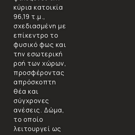
κύρια κατοικία
96,19 τ.μ.,
σχεδιασμένη με
επίκεντρο το
φυσικό φως και
την εσωτερική
ροή των χώρων,
προσφέροντας
απρόσκοπτη
θέα και
σύγχρονες
ανέσεις. Δώμα,
το οποίο
λειτουργεί ως